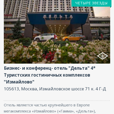
ЧЕТЫРЕ ЗВЕЗДЫ
Фитнес центр, Ресторан, Размещение с
животными, Бассейн, Бар, Парковка, СПА/
Оздоровительный центр, Интернет, Бизнес-
центр, Баня, Конференц-зал
Бизнес- и конференц- отель "Дельта" 4*
Туристских гостиничных комплексов
"Измайлово"
105613, Москва, Измайловское шоссе 71 к. 4 Г-Д
Отель является частью крупнейшего в Европе
мегакомплекса «Измайлово» («Гамма», «Дельта»),