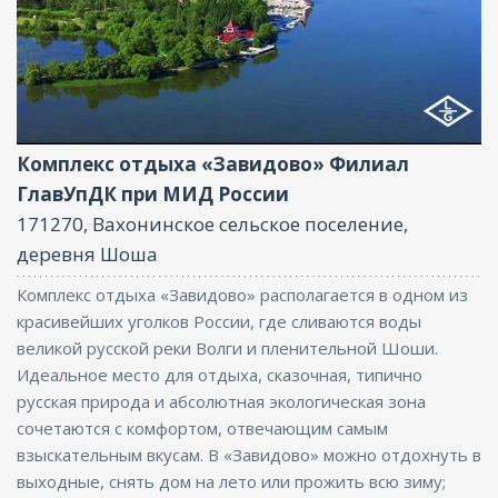
Фитнес центр, Ресторан, Размещение с
животными, Бассейн, Бар, Парковка, СПА/
Оздоровительный центр, Интернет, Бизнес-
центр, Баня, Конференц-зал
Комплекс отдыха «Завидово» Филиал
ГлавУпДК при МИД России
171270, Вахонинское сельское поселение,
деревня Шоша
Комплекс отдыха «Завидово» располагается в одном из
красивейших уголков России, где сливаются воды
великой русской реки Волги и пленительной Шоши.
Идеальное место для отдыха, сказочная, типично
русская природа и абсолютная экологическая зона
сочетаются с комфортом, отвечающим самым
взыскательным вкусам. В «Завидово» можно отдохнуть в
выходные, снять дом на лето или прожить всю зиму;