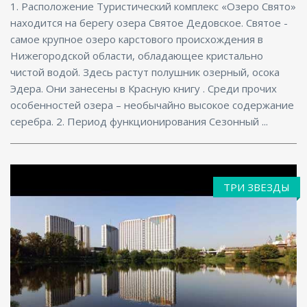
1. Расположение Туристический комплекс «Озеро Свято»
находится на берегу озера Святое Дедовское. Святое -
самое крупное озеро карстового происхождения в
Нижегородской области, обладающее кристально
чистой водой. Здесь растут полушник озерный, осока
Эдера. Они занесены в Красную книгу . Среди прочих
особенностей озера – необычайно высокое содержание
серебра. 2. Период функционирования Сезонный ...
ТРИ ЗВЕЗДЫ
Фитнес центр, Ресторан, Размещение с
животными, Бассейн, Бар, Парковка, СПА/