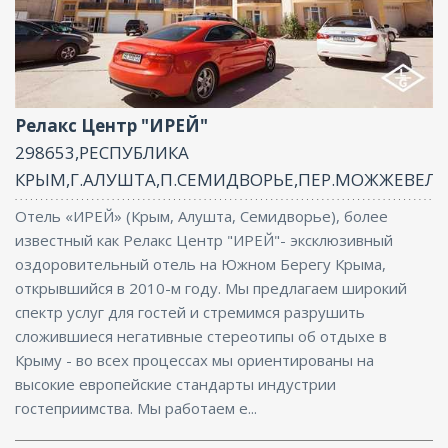
Ресторан, Бассейн, Парковка, СПА/
Оздоровительный центр, Интернет, Баня
Релакс Центр "ИРЕЙ"
298653,РЕСПУБЛИКА
КРЫМ,Г.АЛУШТА,П.СЕМИДВОРЬЕ,ПЕР.МОЖЖЕВЕЛ
Отель «ИРЕЙ» (Крым, Алушта, Семидворье), более
известный как Релакс Центр "ИРЕЙ"- эксклюзивный
оздоро­вительный отель на Южном Берегу Крыма,
открывшийся в 2010-м году. Мы предлагаем широкий
спектр услуг для гостей и стремимся разрушить
сложившиеся негативные стереотипы об отдыхе в
Крыму - во всех процессах мы ориентированы на
высокие европейские стандарты индустрии
гостеприимства. Мы работаем е...