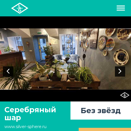
СПИСОК ОТЕЛЕЙ
РЕГИОНЫ
О ПРОЕКТЕ
БЛОГ
FAQ
КАРТА
Серебряный
Без звёзд
шар
КОНТАКТЫ
www.silver-sphere.ru