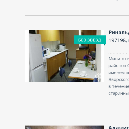
Риналь
БЕЗ ЗВЁЗД
197198, 
Мини-оте
районов С
именем п
Интернет
Яворского
в течени
старинных
Адажио