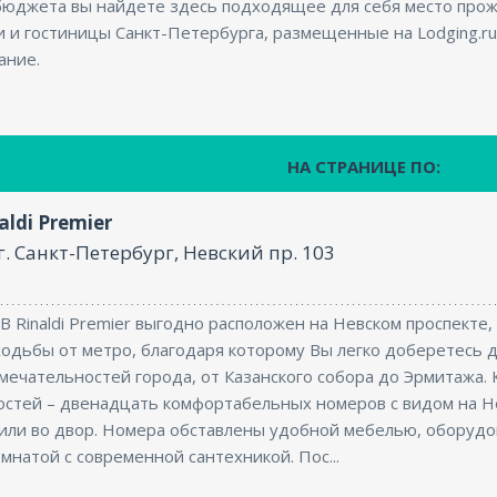
бюджета вы найдете здесь подходящее для себя место про
и и гостиницы Санкт-Петербурга, размещенные на Lodging.ru
ание.
НА СТРАНИЦЕ ПО:
aldi Premier
г. Санкт-Петербург, Невский пр. 103
 Rinaldi Premier выгодно расположен на Невском проспекте, 
ходьбы от метро, благодаря которому Вы легко доберетесь д
мечательностей города, от Казанского собора до Эрмитажа. 
Гостей – двенадцать комфортабельных номеров с видом на Н
 или во двор. Номера обставлены удобной мебелью, оборуд
мнатой с современной сантехникой. Пос...