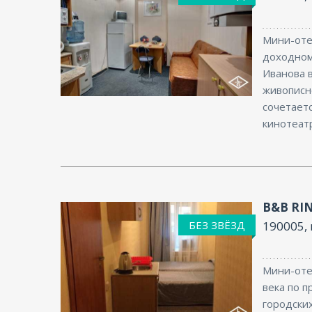
Мини-оте
доходном 
Иванова в
Интернет
живописн
сочетает
кинотеатр
B&B RI
БЕЗ ЗВЁЗД
190005, 
Мини-оте
века по п
городских
Интернет