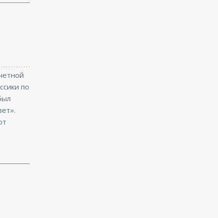
очетной
ссики по
был
вет».
от