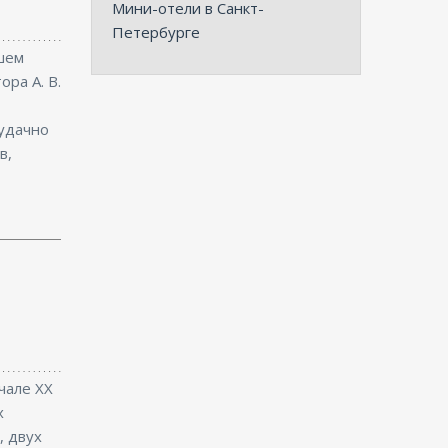
Мини-отели в Санкт-
Петербурге
шем
ра А. В.
удачно
в,
чале XX
х
, двух