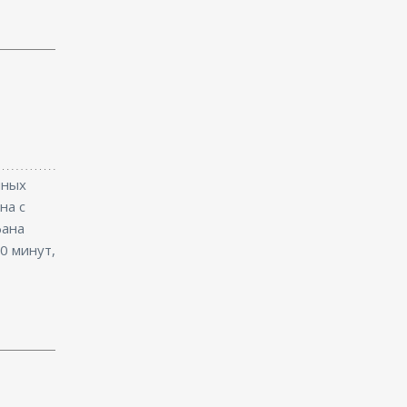
чных
на с
фана
0 минут,