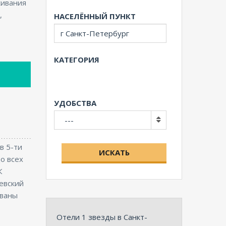
живания
,
НАСЕЛЁННЫЙ ПУНКТ
КАТЕГОРИЯ
УДОБСТВА
---
в 5-ти
ИСКАТЬ
о всех
К
евский
ованы
Отели 1 звезды в Санкт-