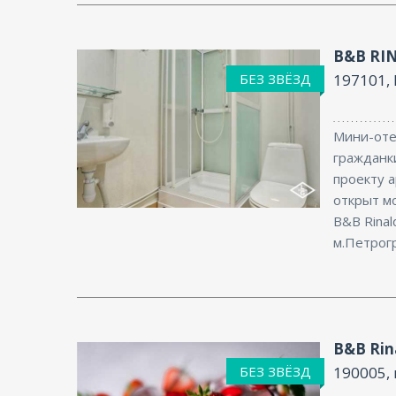
B&B RI
БЕЗ ЗВЁЗД
197101, 
Мини-оте
гражданки
проекту а
Интернет
открыт м
B&B Rinal
м.Петрогр
B&B Rin
БЕЗ ЗВЁЗД
190005, 