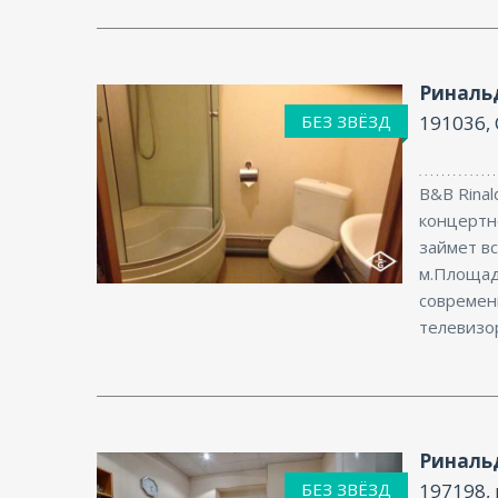
Риналь
БЕЗ ЗВЁЗД
191036, 
B&B Rinal
концертно
займет вс
Интернет
м.Площад
современ
телевизор
Риналь
БЕЗ ЗВЁЗД
197198, 