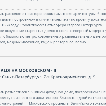
ль расположен в историческом памятнике архитектуры, быв
доме, построенном в стиле «эклектика» по проекту архитекто
 1888 году. Романтическая атмосфера старого Петербурга,
ое окружение старинных домов в стиле «северный модерн» 
ся с близостью метро, современных развлекательных центро
ов, модных магазинов, кафе и ресторанов, возмо...
NALDI НА МОСКОВСКОМ - II
г.Санкт-Петербург,ул. 7-я Красноармейская, д. 9
ль разместился в бывшем доходном доме, построенном в на
роекту неизвестного архитектора. Близость одной из главны
 магистралей — Московского проспекта, Балтийского вокзала