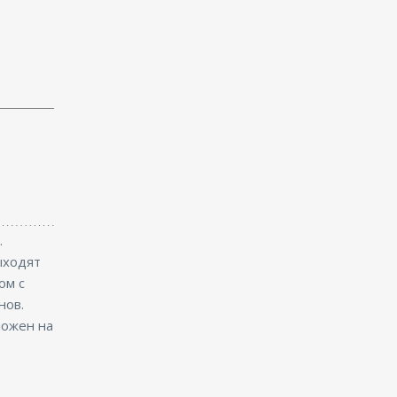
.
ыходят
ом с
нов.
ложен на