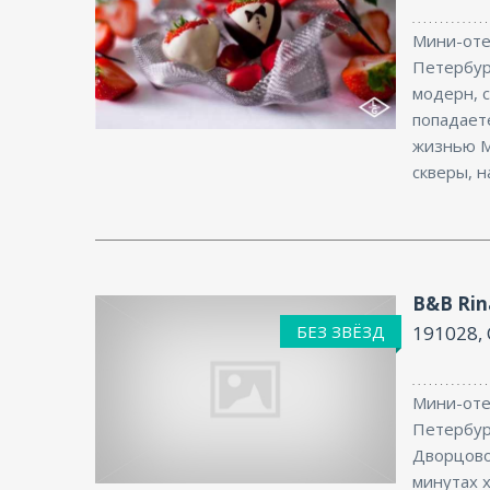
Мини-оте
Петербур
модерн, 
Интернет
попадаете
жизнью М
скверы, н
B&B Rin
БЕЗ ЗВЁЗД
191028,
Мини-оте
Петербург
Интернет
Дворцово
минутах 