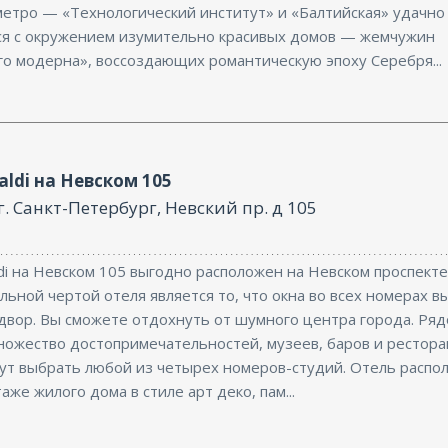
метро — «Технологический институт» и «Балтийская» удачно
ся с окружением изумительно красивых домов — жемчужин
го модерна», воссоздающих романтическую эпоху Серебря...
aldi на Невском 105
г. Санкт-Петербург, Невский пр. д 105
di на Невском 105 выгодно расположен на Невском проспекте
ьной чертой отеля является то, что окна во всех номерах в
 двор. Вы сможете отдохнуть от шумного центра города. Ряд
ножество достопримечательностей, музеев, баров и рестора
гут выбрать любой из четырех номеров-студий. Отель распо
аже жилого дома в стиле арт деко, пам...