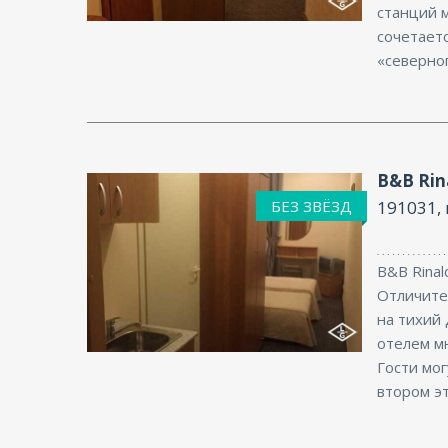
станций 
сочетает
«северно
B&B Rin
БЕЗ ЗВЁЗД
191031, 
B&B Rinal
Отличител
на тихий
Интернет
отелем м
Гости мо
втором эт