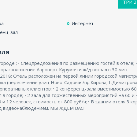
ТРИ 
ка
Интернет
енц-зал
еля
городе ; • Спецпредложения по размещению гостей в отеле; •
торасположение Аэропорт Курумоч и ж/д вокзал в 30 мин
2018; Отель расположен на первой линии городской магистра
зка (пересечение улиц Ново-Садовая/пр.Кирова, Г.Димитрова
орпоративных клиентов; • 2 конференц-зала вместимостью 60
я в городе; • 2 зала для торжественных мероприятий на 60 и 
0 и 12 человек, стоимость от 800 руб/ч; • В здании отеля 3 ко
под видеонаблюдением. МЫ ЖДЕМ ВАС!