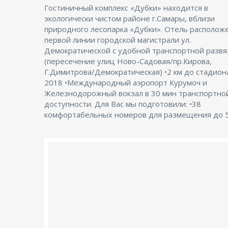
Гостиничный комплекс «Дубки» находится в
гостей •2 конференц-зала вместимостью 60 и 40
экологически чистом районе г.Самары, вблизи
участников •2 зала для торжественных мероприятий на
природного лесопарка «Дубки». Отель расположен •на
60 и 40 персон •2 сауны на 10 и 12 отдыхающих. Вас
первой линии городской магистрали ул.
ждут: •Комфортные условия по самым низким ценам в
Демократической с удобной транспортной развя
городе •Спецпредложения по размещению гост
(пересечение улиц Ново-Садовая/пр.Кирова,
отеле •Гибкая система скидок для корпоративных
Г.Димитрова/Демократическая) •2 км до стадион
клиентов. «Дубки» - это отель, в котором Вы найде
2018 •Международный аэропорт Курумоч и
только домашний уют и качественное обслуживание, но
Железнодорожный вокзал в 30 мин транспортно
доступности. Для Вас мы подготовили: •38
комфортабельных номеров для размещения до 