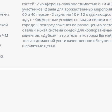
зкой
ей в
а ЧМ
те не
й
и приятные цены!
50