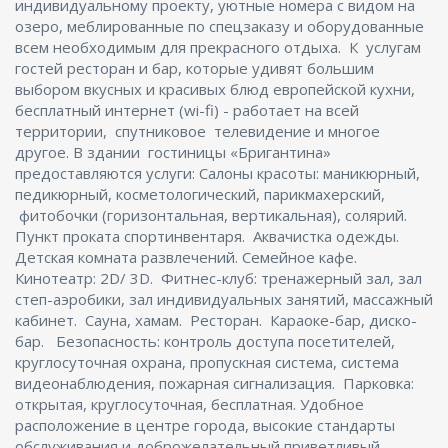
индивидуальному проекту, уютные номера с видом на
озеро, меблированные по спецзаказу и оборудованные
всем необходимым для прекрасного отдыха. К услугам
гостей ресторан и бар, которые удивят большим
выбором вкусных и красивых блюд европейской кухни,
бесплатный интернет (wi-fi) - работает на всей
территории, спутниковое телевидение и многое
другое. В здании гостиницы «Бригантина»
предоставляются услуги: Салоны красоты: маникюрный,
педикюрный, косметологический, парикмахерский,
фитобочки (горизонтальная, вертикальная), солярий.
Пункт проката спортинвентаря. Аквачистка одежды.
Детская комната развлечений. Семейное кафе.
Кинотеатр: 2D/ 3D. Фитнес-клуб: тренажерный зал, зал
степ-аэробики, зал индивидуальных занятий, массажный
кабинет. Сауна, хамам. Ресторан. Караоке-бар, диско-
бар. Безопасность: контроль доступа посетителей,
круглосуточная охрана, пропускная система, система
видеонаблюдения, пожарная сигнализация. Парковка:
открытая, круглосуточная, бесплатная. Удобное
расположение в центре города, высокие стандарты
обслуживания и доброжелательный приветливый