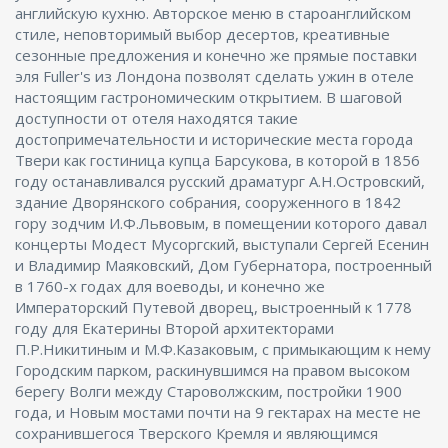
английскую кухню. Авторское меню в староанглийском
стиле, неповторимый выбор десертов, креативные
сезонные предложения и конечно же прямые поставки
эля Fuller's из Лондона позволят сделать ужин в отеле
настоящим гастрономическим открытием. В шаговой
доступности от отеля находятся такие
достопримечательности и исторические места города
Твери как гостиница купца Барсукова, в которой в 1856
году останавливался русский драматург А.Н.Островский,
здание Дворянского собрания, сооруженного в 1842
гору зодчим И.Ф.Львовым, в помещении которого давал
концерты Модест Мусоргский, выступали Сергей Есенин
и Владимир Маяковский, Дом Губернатора, построенный
в 1760-х годах для воеводы, и конечно же
Императорский Путевой дворец, выстроенный к 1778
году для Екатерины Второй архитекторами
П.Р.Никитиным и М.Ф.Казаковым, с примыкающим к нему
Городским парком, раскинувшимся на правом высоком
берегу Волги между Староволжским, постройки 1900
года, и Новым мостами почти на 9 гектарах на месте не
сохранившегося Тверского Кремля и являющимся