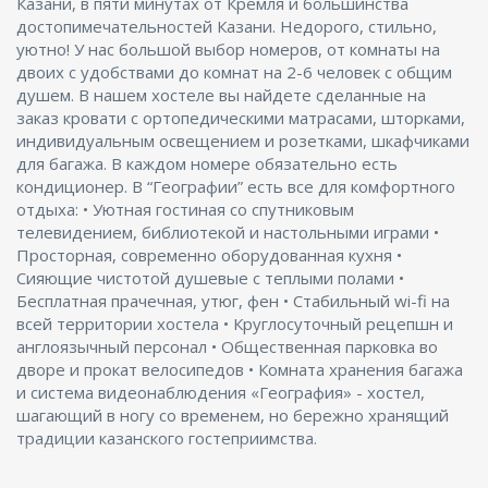
Казани, в пяти минутах от Кремля и большинства
достопимечательностей Казани. Недорого, стильно,
уютно! У нас большой выбор номеров, от комнаты на
двоих с удобствами до комнат на 2-6 человек с общим
душем. В нашем хостеле вы найдете сделанные на
заказ кровати с ортопедическими матрасами, шторками,
индивидуальным освещением и розетками, шкафчиками
для багажа. В каждом номере обязательно есть
кондиционер. В “Географии” есть все для комфортного
отдыха: • Уютная гостиная со спутниковым
телевидением, библиотекой и настольными играми •
Просторная, современно оборудованная кухня •
Сияющие чистотой душевые с теплыми полами •
Бесплатная прачечная, утюг, фен • Стабильный wi-fi на
всей территории хостела • Круглосуточный рецепшн и
англоязычный персонал • Общественная парковка во
дворе и прокат велосипедов • Комната хранения багажа
и система видеонаблюдения «География» - хостел,
шагающий в ногу со временем, но бережно хранящий
традиции казанского гостеприимства.