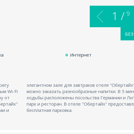
1 /
9
БЕЗ
ка
Интернет
регу
 баре
ым Wi-Fi
минутах
ру от
твы,
ми и
бесплатная парковка.