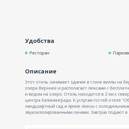
Удобства
Ресторан
Парков
Описание
Этот отель занимает здание в стиле виллы на бе
элегантном зале для завтраков отеля "Обертайх". В
озера Верхнее и располагает люксами с бесплатн
можно заказать разнообразные напитки. В 5 
и видом на озеро. Отель находится в 2 км к севе
ходьбы расположены посольства Германии и Ли
центра Калининграда. К услугам гостей отеля "Обертайх"
парк и ресторан. В отеле "Обертайх" предоставляется
ландшафтный сад и яркие люксы с холодильника
звукоизолированными окнами. Завтрак подают в