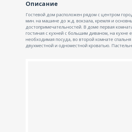
Описание
Гостевой дом расположен рядом с центром горо
принадлежности, спальные места на боль
мин. на машине до ж.д. вокзала, кремля и основн
количество гостей. Во дворе есть все для барбек
достопримечательностей. В доме первая комната
мангал, угли, решетка и шампура. Также можно остави
гостиная с кухней с большим диваном, на кухне е
необходимая посуда, во второй комнате спальня
двухместной и одноместной кроватью. Пастель