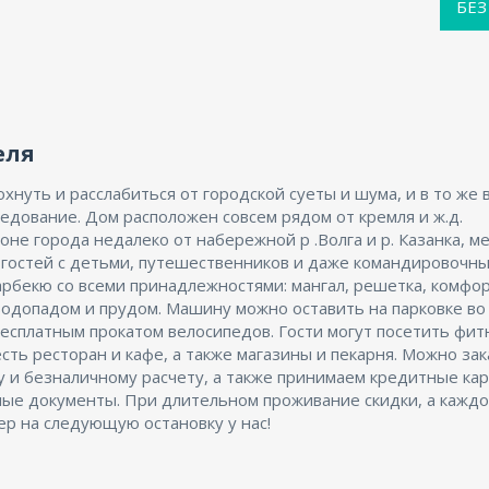
БЕЗ
еля
нуть и расслабиться от городской суеты и шума, и в то же 
ледование. Дом расположен совсем рядом от кремля и ж.д.
оне города недалеко от набережной р .Волга и р. Казанка, м
гостей с детьми, путешественников и даже командировочны
арбекю со всеми принадлежностями: мангал, решетка, комфо
 водопадом и прудом. Машину можно оставить на парковке во
бесплатным прокатом велосипедов. Гости могут посетить фит
есть ресторан и кафе, а также магазины и пекарня. Можно за
у и безналичному расчету, а также принимаем кредитные кар
ые документы. При длительном проживание скидки, а кажд
ер на следующую остановку у нас!