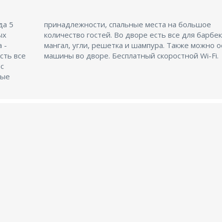
да 5
шое
ых
ю:
 -
ть
сть все
машины во дворе. Бесплатный скоростной Wi-Fi.
 с
ные