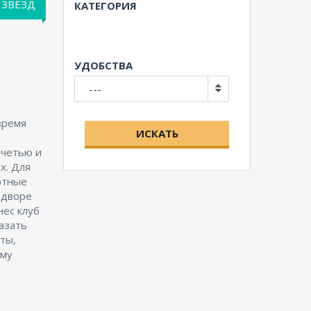
 ЗВЁЗД
КАТЕГОРИЯ
УДОБСТВА
---
время
ИСКАТЬ
ечетью и
х. Для
ртные
 дворе
нес клуб
казать
ты,
ому