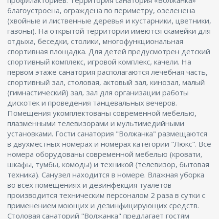
профилакториев. Территория санатория «Волжанка»
благоустроена, ограждена по периметру, озеленена
(хвойные и лиственные деревья и кустарники, цветники,
газоны). На открытой территории имеются скамейки для
отдыха, беседки, столики, многофункциональная
спортивная площадка. Для детей предусмотрен детский
спортивный комплекс, игровой комплекс, качели. На
первом этаже санатория располагаются лечебная часть,
спортивный зал, столовая, актовый зал, кинозал, малый
(гимнастический) зал, зал для организации работы
дискотек и проведения танцевальных вечеров.
Помещения укомплектованы современной мебелью,
плазменными телевизорами и мультимедийными
установками. Гости санатория "Волжанка" размещаются
в двухместных номерах и номерах категории "Люкс". Все
номера оборудованы современной мебелью (кровати,
шкафы, тумбы, комоды) и техникой (телевизор, бытовая
техника). Санузел находится в номере. Влажная уборка
во всех помещениях и дезинфекция туалетов
производится техническим персоналом 2 раза в сутки с
применением моющих и дезинфицирующих средств.
Столовая санаторий "Волжанка" предлагает гостям