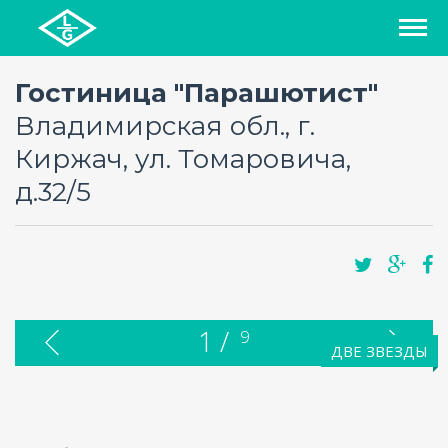
СПИСОК ОТЕЛЕЙ
Гостиница "Парашютист"
Владимирская обл., г.
РЕГИОНЫ
Киржач, ул. Томаровича,
д.32/5
О ПРОЕКТЕ
БЛОГ
FAQ
1 /
9
ДВЕ ЗВЕЗДЫ
КАРТА
КОНТАКТЫ