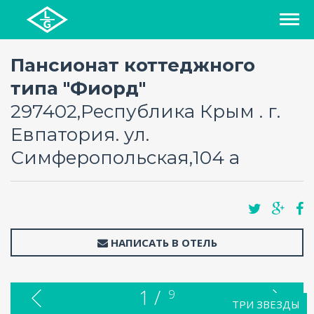
СПИСОК ОТЕЛЕЙ
Пансионат коттеджного
типа "Фиорд"
РЕГИОНЫ
297402,Республика Крым . г.
Евпатория. ул.
О ПРОЕКТЕ
Симферопольская,104 а
БЛОГ
FAQ
НАПИСАТЬ В ОТЕЛЬ
КАРТА
КОНТАКТЫ
1 /
9
ТРИ ЗВЕЗДЫ