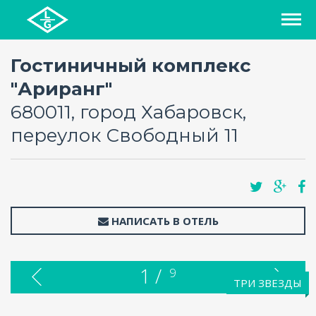
СПИСОК ОТЕЛЕЙ
Гостиничный комплекс
"Ариранг"
РЕГИОНЫ
680011, город Хабаровск,
переулок Свободный 11
О ПРОЕКТЕ
БЛОГ
FAQ
НАПИСАТЬ В ОТЕЛЬ
КАРТА
1 /
9
ТРИ ЗВЕЗДЫ
КОНТАКТЫ