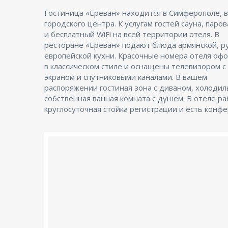
Гостиница «Ереван» находится в Симферополе, в
зал/банкетный зал. Гости могут заказать достав
городского центра. К услугам гостей сауна, паров
напитков в номер, а услуги горничной предоста
и бесплатный WiFi на всей территории отеля. В
ежедневно. Железнодорожный вокзал Симферополя
ресторане «Ереван» подают блюда армянской, ру
находится в 5 км, а расстояние до междуна
европейской кухни. Красочные номера отеля оформлены
аэропорта Симферополь составляет 19 км. Здесь лучшее
в классическом стиле и оснащены телевизором с
соотношение цены и качества в Симфероп
экраном и спутниковыми каналами. В вашем
сравнению с другими вариантами в этом городе, гости
распоряжении гостиная зона с диваном, холодил
получают больше за те же деньги. Мы говорим на
собственная ванная комната с душем. В отеле работает
круглосуточная стойка регистрации и есть конф