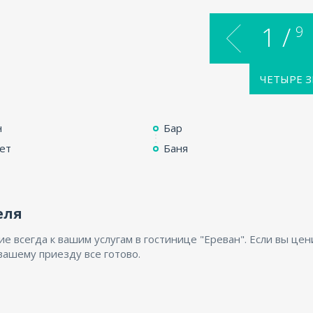
1 /
9
ЧЕТЫРЕ 
н
Бар
ет
Баня
еля
 всегда к вашим услугам в гостинице "Ереван". Если вы цен
 вашему приезду все готово.