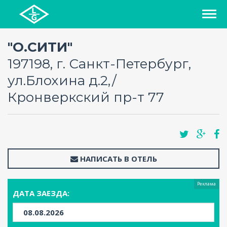
СПИСОК ОТЕЛЕЙ
"О.СИТИ"
197198, г. Санкт-Петербург,
РЕГИОНЫ
ул.Блохина д.2,/
Кронверкский пр-т 77
О ПРОЕКТЕ
БЛОГ
FAQ
НАПИСАТЬ В ОТЕЛЬ
КАРТА
Реклама
ДАТА ЗАЕЗДА:
КОНТАКТЫ