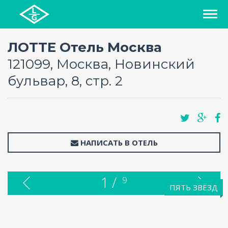
СПИСОК ОТЕЛЕЙ
ЛОТТЕ Отель Москва
121099, Москва, Новинский
РЕГИОНЫ
бульвар, 8, стр. 2
О ПРОЕКТЕ
БЛОГ
НАПИСАТЬ В ОТЕЛЬ
FAQ
1 /
9
КАРТА
ПЯТЬ ЗВЁЗД
КОНТАКТЫ