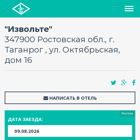
СПИСОК ОТЕЛЕЙ
"Извольте"
347900 Ростовская обл., г.
РЕГИОНЫ
Таганрог , ул. Октябрьская,
дом 16
О ПРОЕКТЕ
БЛОГ
FAQ
НАПИСАТЬ В ОТЕЛЬ
КАРТА
Реклама
ДАТА ЗАЕЗДА:
КОНТАКТЫ